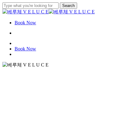
Skip
Search
to
Close
main
Search
content
Book Now
Menu
instagram
Book Now
Menu
드라