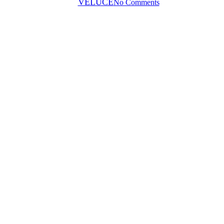
By
VELUCE
No Comments